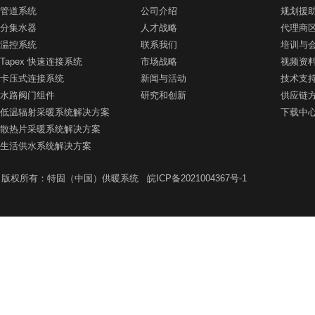
管道系统
公司介绍
规划援
分集水器
人才战略
代理商
温控系统
联系我们
培训与
Tapex 快速连接系统
市场战略
视频资
卡压式连接系统
新闻与活动
技术支
水路阀门组件
研究和创新
供应链
低温辐射采暖系统解决方案
下载中
散热片采暖系统解决方案
生活供水系统解决方案
版权所有：特固（中国）供暖系统
皖ICP备2021004367号-1