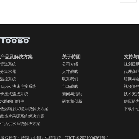
产品及解决方案
关于特固
支持与
管道系统
公司介绍
规划援
分集水器
人才战略
代理商
温控系统
联系我们
培训与
Tapex 快速连接系统
市场战略
视频资
卡压式连接系统
新闻与活动
技术支
水路阀门组件
研究和创新
供应链
低温辐射采暖系统解决方案
下载中
散热片采暖系统解决方案
生活供水系统解决方案
版权所有：特固（中国）供暖系统
皖ICP备2021004367号-1